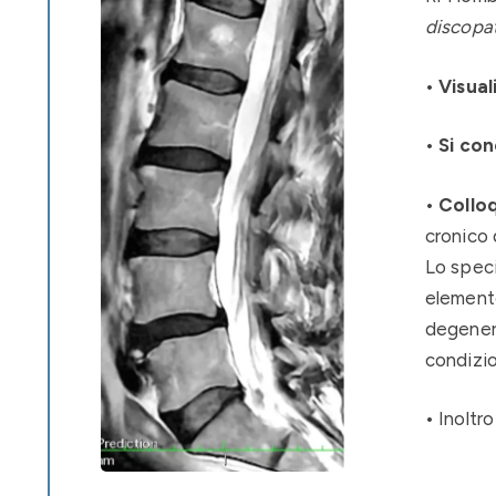
discopat
•
Visual
•
Si con
•
Colloq
cronico 
Lo speci
element
degenera
condizio
• Inoltr