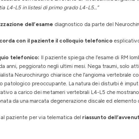
ia L4-L5 in listesi di primo grado L4-L5…”
izzazione dell’esame
diagnostico da parte del Neurochi
corda con il paziente il colloquio telefonico
esplicativo
uio telefonico:
Il paziente spiega che l’esame di RM lom
da anni, peggiorato negli ultimi mesi. Nega traumi, solo att
alista Neurochirurgo chiarisce che l’angioma vertebrale co
o patologico preoccupante. La natura dei disturbi è impu
tivo a carico dei metameri vertebrali L4-L5 che mostrano un
nata da una marcata degenerazione discale ed elemento di
o al paziente per via telematica del
riassunto dell’avvenut