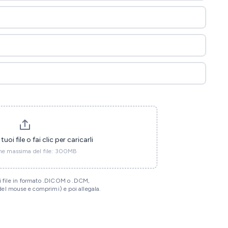
tuoi file o fai clic per caricarli
ne massima del file: 300MB
on i file in formato .DICOM o .DCM,
 del mouse e comprimi) e poi allegala.