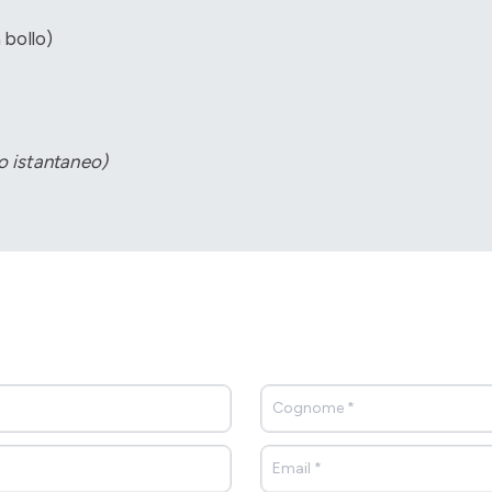
 bollo)
o istantaneo)