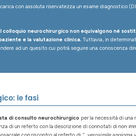
e carica con assoluta riservatezza un esame diagnostico (DI
 il colloquio neurochirurgico non equivalgono né sostit
aziente e la valutazione clinica.
Tuttavia, in determinat
ndere ad un quesito cui potrà seguire una conoscenza dire
co: le fasi
sta di consulto neurochirurgico
per la necessità di una
nza di un referto con la descrizione di connotati di non 
sacrale con riscontro al referto di
“…verosimile angioma ve