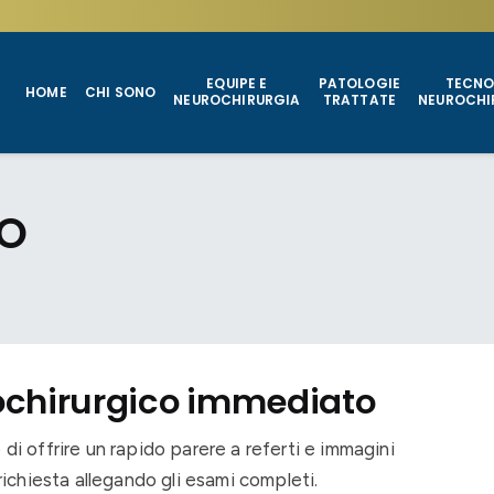
EQUIPE E
PATOLOGIE
TECNO
HOME
CHI SONO
NEUROCHIRURGIA
TRATTATE
NEUROCHI
TO
ochirurgico immediato
di offrire un rapido parere a referti e immagini
 richiesta allegando gli esami completi.